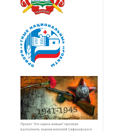
Проект "Это нужно живым" призван
восполнить знания жителей Сафоновского