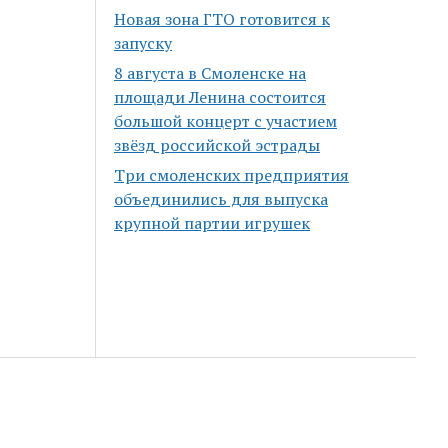
Новая зона ГТО готовится к
запуску
8 августа в Смоленске на
площади Ленина состоится
большой концерт с участием
звёзд российской эстрады
Три смоленских предприятия
объединились для выпуска
крупной партии игрушек
Scroll
to