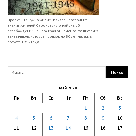
Проект "Это нужно живым" призван восполнить
знания жителей Сафоновского района об
освобождении нашего края от немецко-фашистских
захватчиков, которое произошло 80 лет назад, в
августе 1943 года.
МАЙ 2020
Пн
Вт
Ср
Чт
Пт
Сб
Вс
1
2
3
4
5
6
7
8
9
10
11
12
13
14
15
16
17