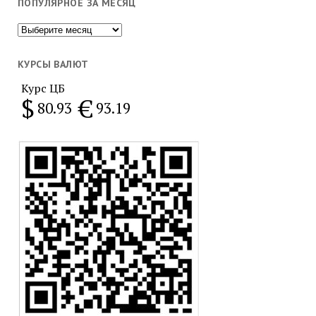
ПОПУЛЯРНОЕ ЗА МЕСЯЦ
Популярное
за
месяц
КУРСЫ ВАЛЮТ
Курс ЦБ
$
€
80.93
93.19