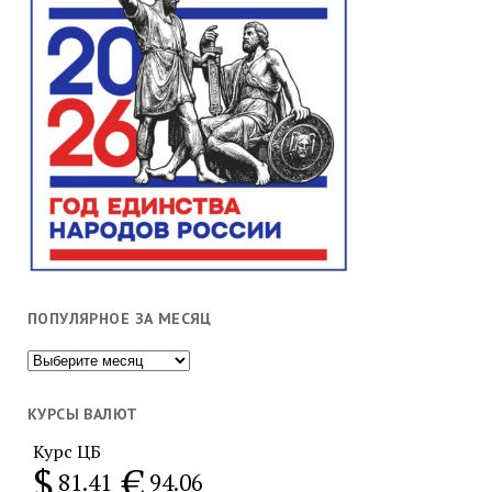
ПОПУЛЯРНОЕ ЗА МЕСЯЦ
Популярное
за
месяц
КУРСЫ ВАЛЮТ
Курс ЦБ
$
€
81.41
94.06