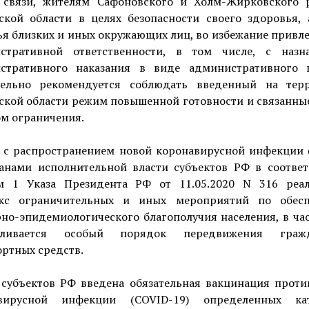
 связи, жителям Сафоновского и Холм-Жирковского 
ской области в целях безопасности своего здоровья, 
я близких и иных окружающих лиц, во избежание привл
стративной ответственности, в том числе, с назн
стративного наказания в виде административного 
тельно рекомендуется соблюдать введенный на тер
ской области режим повышенной готовности и связанные
м ограничения.
и с распространением новой коронавирусной инфекции 
ганами исполнительной власти субъектов РФ в соответ
м 1 Указа Президента РФ от 11.05.2020 N 316 реал
кс ограничительных и иных мероприятий по обес
но-эпидемиологического благополучия населения, в ча
авливается особый порядок передвижения гра
ртных средств.
 субъектов РФ введена обязательная вакцинация проти
вирусной инфекции (COVID-19) определенных ка