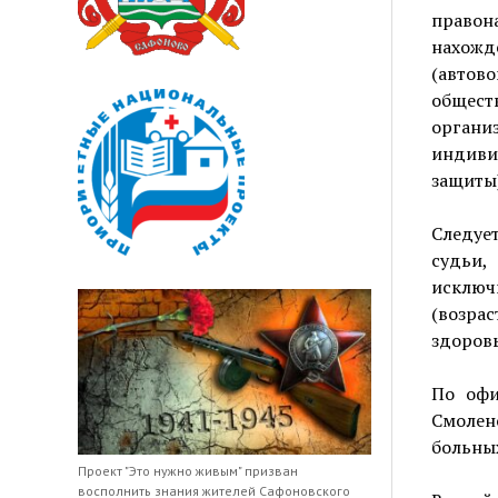
правон
нахожд
(автов
обществ
орган
индиви
защиты)
Следует
судьи,
исключ
(возрас
здоровь
По офи
Смолен
больны
Проект "Это нужно живым" призван
восполнить знания жителей Сафоновского