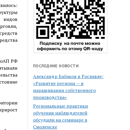
вилось:
руктуры
х видов
орговли,
редств
редства
 КоАП РФ
ПОСЛЕДНИЕ НОВОСТИ
итывали
ельства
Александр Бабаков в Рославле:
остояние
«Развитие региона — в
наращивании собственного
производства»
ритории
Региональные практики
прирост
обучения наблюдателей
обсудили на семинаре в
Смоленске