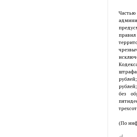
Часть
админи
предус
правил
терри
чрезвы
исключе
Кодекс
штрафа
рублей
рублей
без об
пятиде
трехсот
(По ин