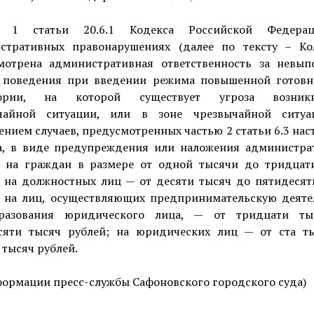
ю 1 статьи 20.6.1 Кодекса Российской Федера
стративных правонарушениях (далее по тексту – К
мотрена административная ответственность за невып
 поведения при введении режима повышенной готовн
тории, на которой существует угроза возникн
чайной ситуации, или в зоне чрезвычайной ситуа
нием случаев, предусмотренных частью 2 статьи 6.3 на
а, в виде предупреждения или наложения администра
 на граждан в размере от одной тысячи до тридцат
; на должностных лиц — от десяти тысяч до пятидесят
; на лиц, осуществляющих предпринимательскую деяте
разования юридического лица, — от тридцати т
сяти тысяч рублей; на юридических лиц — от ста т
 тысяч рублей.
формации пресс-службы Сафоновского городского суда)