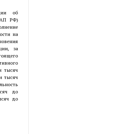
ции об
оАП РФ)
олнение
ости на
овения
ции, за
стоящего
тивного
и тысяч
и тысяч
льность
ысяч до
ысяч до