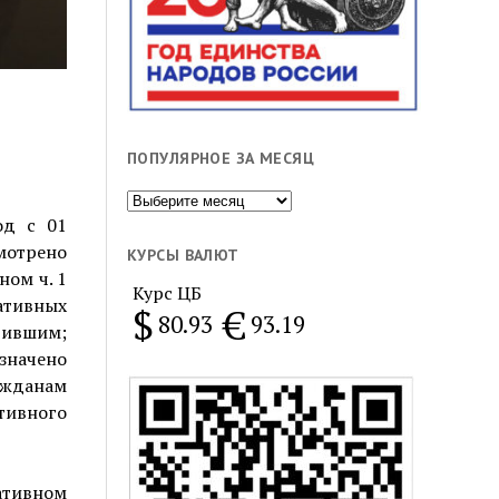
ПОПУЛЯРНОЕ ЗА МЕСЯЦ
Популярное
од с 01
за
смотрено
месяц
КУРСЫ ВАЛЮТ
ом ч. 1
Курс ЦБ
ативных
$
€
80.93
93.19
вившим;
значено
ажданам
тивного
ативном