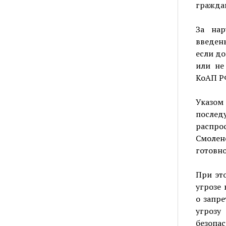
гражда
За нар
введен
если д
или не
КоАП Р
Указом
после
распро
Смоле
готовно
При эт
угрозе 
о запре
угрозу
безопас