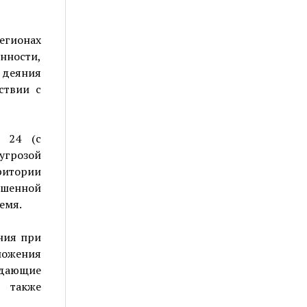
егионах
нности,
 деяния
ствии с
N 24 (с
грозой
ритории
шенной
емя.
ния при
оложения
оздающие
а также