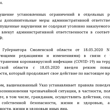
н.
ушение установленных ограничений в отдельных р
ы дополнительные меры административной ответстве
опущенные нарушения не содержат уголовно наказуемого
 влекут административной ответственности в соответ
Ф.
 Губернатора Смоленской области от 18.03.2020 
дующими редакциями и изменениями) в связи с у
странения коронавирусной инфекции (COVID-19) на тер
нской области с 18.03.2020 введен режим повы
сти, который продолжает свое действие по настоящее вр
ом, вышеназванный Указ устанавливает правила поведе
возникновения чрезвычайной ситуации, в частности, п
те, в том числе, гражданам, осуществлять действия, с
 собственной безопасности, жизни и здоровью, 
ности, жизни и здоровью иных лиц.