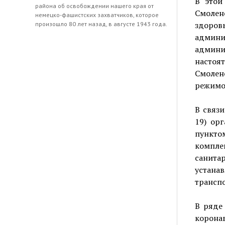
В этой
района об освобождении нашего края от
Смолен
немецко-фашистских захватчиков, которое
здоровь
произошло 80 лет назад, в августе 1943 года.
админи
админи
настоя
Смолен
режимо
В связ
19) ор
пункто
компле
санитар
устан
транспо
В ряде
корона