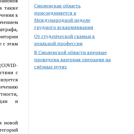
районов
Смоленская область
а также
присоединяется к
ечения к
Международной неделе
ачением
грудного вскармливания
штрафа,
От студенческой скамьи к
ритории
реальной профессии
 с этим
В Смоленской области впервые
проведена лазерная операция на
(COVID-
слёзных путях
ствии с
изуется
печению
стности,
ждан и
в новой
тегорий