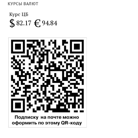
месяц
КУРСЫ ВАЛЮТ
Курс ЦБ
$
€
82.17
94.84