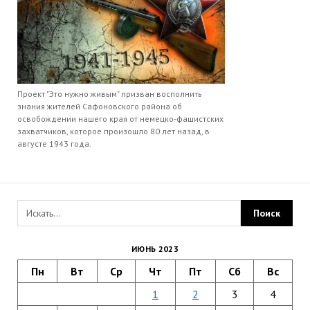
Проект "Это нужно живым" призван восполнить
знания жителей Сафоновского района об
освобождении нашего края от немецко-фашистских
захватчиков, которое произошло 80 лет назад, в
августе 1943 года.
ИЮНЬ 2023
Пн
Вт
Ср
Чт
Пт
Сб
Вс
1
2
3
4