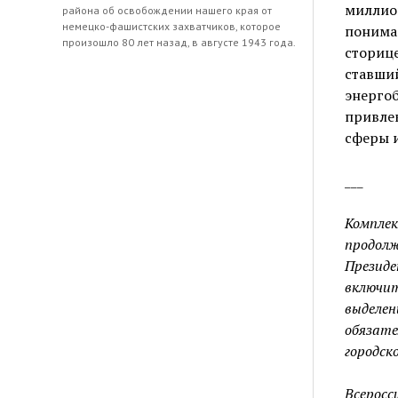
миллио
района об освобождении нашего края от
немецко-фашистских захватчиков, которое
понима
произошло 80 лет назад, в августе 1943 года.
сториц
ставши
энерг
привлек
сферы 
___
Компле
продолж
Президе
включи
выделе
обязат
городск
Всеросс