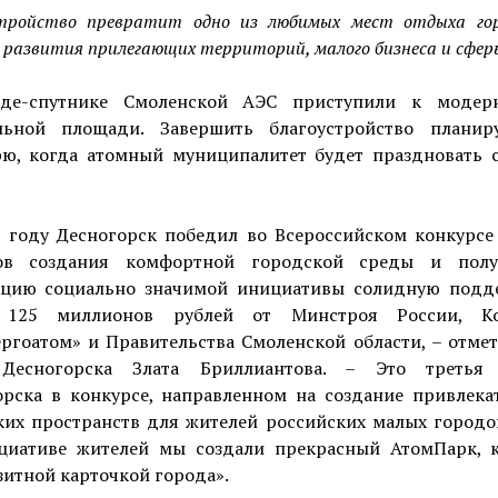
стройство превратит одно из любимых мест отдыха го
 развития прилегающих территорий, малого бизнеса и сферы
де-спутнике Смоленской АЭС приступили к модер
льной площади. Завершить благоустройство планир
рю, когда атомный муниципалитет будет праздновать с
3 году Десногорск победил во Всероссийском конкурсе
ов создания комфортной городской среды и пол
ацию социально значимой инициативы солидную подд
 125 миллионов рублей от Минстроя России, Ко
ргоатом» и Правительства Смоленской области, – отмет
Десногорска Злата Бриллиантова. – Это третья
орска в конкурсе, направленном на создание привлека
ких пространств для жителей российских малых городов
циативе жителей мы создали прекрасный АтомПарк, 
зитной карточкой города».