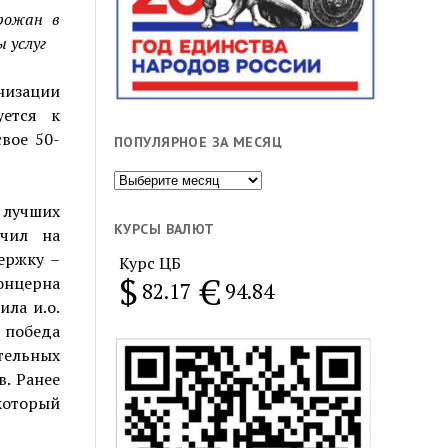
рожан в
 услуг
низации
уется к
вое 50-
ПОПУЛЯРНОЕ ЗА МЕСЯЦ
Популярное
за
 лучших
месяц
КУРСЫ ВАЛЮТ
учил на
ержку –
Курс ЦБ
$
€
нцерна
82.17
94.84
ила и.о.
 победа
тельных
. Ранее
который