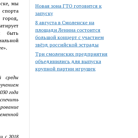
ске, мы
Новая зона ГТО готовится к
 спорта
запуску
 город,
8 августа в Смоленске на
атирует
площади Ленина состоится
н быть
большой концерт с участием
циальной
звёзд российской эстрады
е».
Три смоленских предприятия
объединились для выпуска
крупной партии игрушек
й среды
ручением
030 года
спечить
рование
еменной
и с 2018