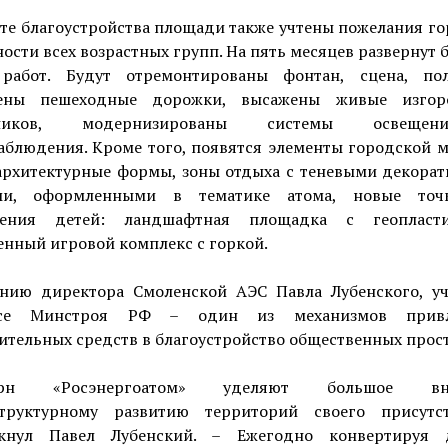
те благоустройства площади также учтены пожелания г
ости всех возрастных групп. На пять месяцев развернут
работ. Будут отремонтированы фонтан, сцена, по
лены пешеходные дорожки, высажены живые изгор
рников, модернизированы системы освещ
аблюдения. Кроме того, появятся элементы городской м
архитектурные формы, зоны отдыха с теневыми декора
ами, оформленными в тематике атома, новые точ
жения детей: ландшафтная площадка с геопласт
нный игровой комплекс с горкой.
нию директора Смоленской АЭС Павла Лубенского, уч
рсе Минстроя РФ – один из механизмов привл
тельных средств в благоустройство общественных прост
ерн «Росэнергоатом» уделяют большое вн
труктурному развитию территорий своего присутс
кнул Павел Лубенский. – Ежегодно конвертируя 