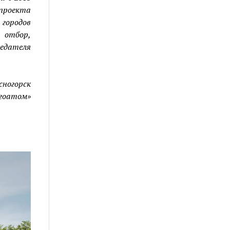
 проекта
городов
 отбор,
седателя
сногорск
ргоатом»