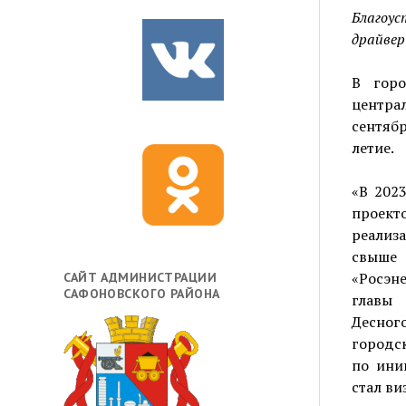
Благоу
драйвер
В горо
центра
сентяб
летие.
«В 202
проект
реализ
свыше
«Росэне
САЙТ АДМИНИСТРАЦИИ
САФОНОВСКОГО РАЙОНА
главы 
Десног
городс
по ини
стал ви