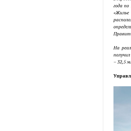
года по
«Жилье
распол
определ
Правит
На реал
получил
– 32,5 
Управл