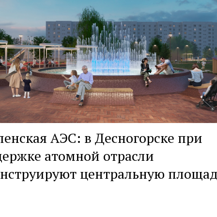
енская АЭС: в Десногорске при
держке атомной отрасли
онструируют центральную площа