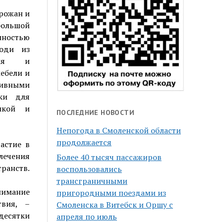
орожан и
 большой
лностью
оди из
ения и
ебели и
тивными
ки для
икой и
ПОСЛЕДНИЕ НОВОСТИ
Непогода в Смоленской области
продолжается
астие в
ечения
Более 40 тысяч пассажиров
ранств.
воспользовались
трансграничными
имание
пригородными поездами из
твия, –
Смоленска в Витебск и Оршу с
десятки
апреля по июль