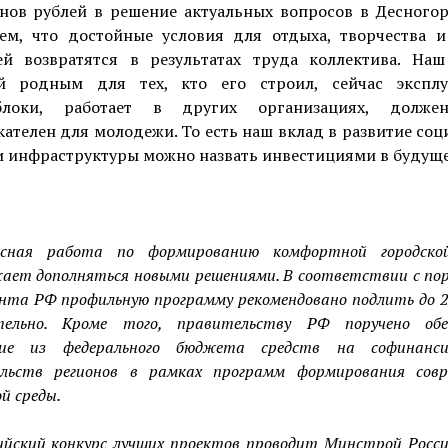
нов рублей в решение актуальных вопросов в Десногор
ем, что достойные условия для отдыха, творчества и
ей возвратятся в результатах труда коллектива. Наш
й родным для тех, кто его строил, сейчас эксплу
облоки, работает в других организациях, долже
ателен для молодежи. То есть наш вклад в развитие со
и инфраструктуры можно назвать инвестициями в будуще
ксная работа по формированию комфортной городско
ает дополняться новыми решениями. В соответствии с по
нта РФ профильную программу рекомендовано подлить до 2
тельно. Кроме того, правительству РФ поручено обе
ние из федерального бюджета средств на софинанси
ельств регионов в рамках программ формирования совр
ой среды.
ийский конкурс лучших проектов проводит Минстрой Росси