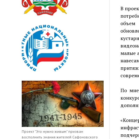
В проек
потребн
объем 
обнов
куста
видеон
малые 
навес
притя
совреме
По мне
конку
дополни
«Конц
инфрас
Проект "Это нужно живым" призван
подчер
восполнить знания жителей Сафоновского