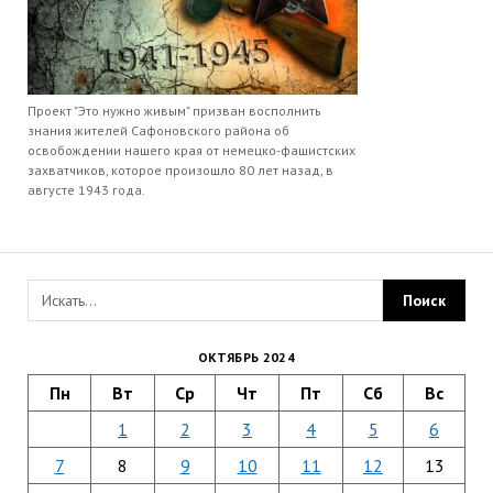
Проект "Это нужно живым" призван восполнить
знания жителей Сафоновского района об
освобождении нашего края от немецко-фашистских
захватчиков, которое произошло 80 лет назад, в
августе 1943 года.
ОКТЯБРЬ 2024
Пн
Вт
Ср
Чт
Пт
Сб
Вс
1
2
3
4
5
6
7
8
9
10
11
12
13