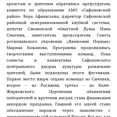
артистам и зрителям обратились председатель
комитета по образованию АМО «Сафоновский
район» Вера Афанасьева, директор Сафоновской
районной централизованной клубной системы,
депутат Смоленской областной Думы Нина
Снытина, заместитель председателя Совета
регионального отделения «Движения Первых»
Марина Божанова. Программа продолжилась
творческими выступлениями команд. Пока
солисты и коллективы Сафоновского
центрального дворца культуры развлекали
зрителей, были подведены итоги фестиваля.
Первое место жюри отдало команде из Сычевки,
второе – из Рославля, третье – из Холм-
Жирковского. Церемония объявления
победителей и вручения наград стала финальным
аккордом праздника. Главной его идеей стало
объединение народов через знакомство с
многонациональной культурой России. Все мы, как