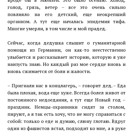
вроде бы в Мюнхен. Это было осенью. Холод,
голод, грязь, ветер – все это очень сильно
повлияло на его детский, еще неокрепший
организм. А тут еще началась эпидемия тифа.
Многие умерли, в том числе и мой прадед.
Сейчас, когда дедушка слышит о гуманитарной
помощи из Германии, он как-то неестественно
улыбается и рассказывает историю, которую я уже
наизусть знаю. Но каждый раз мое сердце вновь и
вновь сжимается от боли и жалости.
– Пригнали нас в концлагерь, – говорит дед. – Еда
была плохая, вода еще хуже. Всегда болел живот от
постоянного недоедания, а тут еще Новый год –
праздник. Немцы-охранники сидят за столом,
пируют, а я так есть хочу, что не могу справиться с
собой: только о еде и думаю, слюну глотаю. Вдруг
один из фашистов встал, подходит ко мне, а в руке