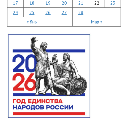
17
18
19
20
21
22
23
24
25
26
27
28
« Янв
Мар »