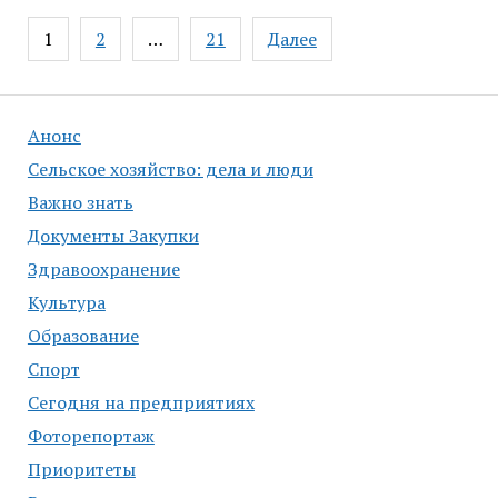
Навигация
1
2
…
21
Далее
по
записям
Анонс
Сельское хозяйство: дела и люди
Важно знать
Документы Закупки
Здравоохранение
Культура
Образование
Спорт
Сегодня на предприятиях
Фоторепортаж
Приоритеты