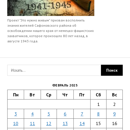
Проект "Это нужно живым" призван восполнить
знания жителей Сафоновского района об
освобождении нашего края от немецко-фашистских
захватчиков, которое произошло 80 лет назад, в
августе 1943 года.
ФЕВРАЛЬ 2025
Пн
Вт
Ср
Чт
Пт
Сб
Вс
1
2
3
4
5
6
7
8
9
10
11
12
13
14
15
16