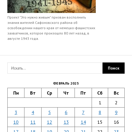
Проект "Это нужно живым" призван восполнить
знания жителей Сафоновского района об
освобождении нашего края от немецко-фашистских
захватчиков, которое произошло 80 лет назад, в
августе 1943 года.
ФЕВРАЛЬ 2025
Пн
Вт
Ср
Чт
Пт
Сб
Вс
1
2
3
4
5
6
7
8
9
10
11
12
13
14
15
16
17
18
19
20
21
22
23