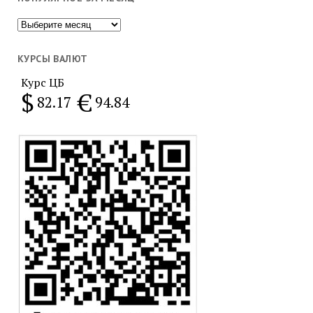
Популярное
за
месяц
КУРСЫ ВАЛЮТ
Курс ЦБ
$
€
82.17
94.84