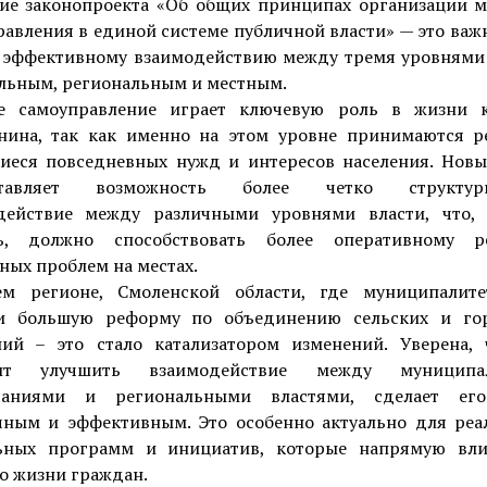
ие законопроекта «Об общих принципах организации м
авления в единой системе публичной власти» — это ва
е эффективному взаимодействию между тремя уровнями 
льным, региональным и местным.
е самоуправление играет ключевую роль в жизни 
нина, так как именно на этом уровне принимаются р
иеся повседневных нужд и интересов населения. Новы
ставляет возможность более четко структури
действие между различными уровнями власти, что,
ь, должно способствовать более оперативному 
ных проблем на местах.
м регионе, Смоленской области, где муниципалит
и большую реформу по объединению сельских и го
ний – это стало катализатором изменений. Уверена, 
лит улучшить взаимодействие между муниципа
ваниями и региональными властями, сделает ег
чным и эффективным. Это особенно актуально для реа
ьных программ и инициатив, которые напрямую вл
о жизни граждан.