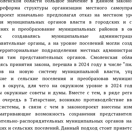
оленской области большое значение в данном законо
реформа структуры организации местного самоупра
проект изначально предполагал отказ на местном ур
ия муниципальных органов власти в городских и с
ниях и преобразование муниципальных районов в ок
ых создавались муниципальные администр
авительные органы, а на уровне поселений могли созд
ерриториальные подразделения местных администра
ия там представительных органов. Смоленская обла
ясь принятия закона, перешла в 2024 году в числе “пи
ов на новую систему муниципальной власти, уп
кие и сельские поселения и преобразовав муници
 в округа, для чего на окружном уровне в 2024 го
ы окружные советы и думы. Вместе с тем, в ряде реги
 очередь в Татарстане, возникло противодействие в
системы, в связи с чем в законопроект внесены изм
матривающие возможность сохранения представите
ительно-распорядительных муниципальных органов на
их и сельских поселений. Данный подход стоит привет