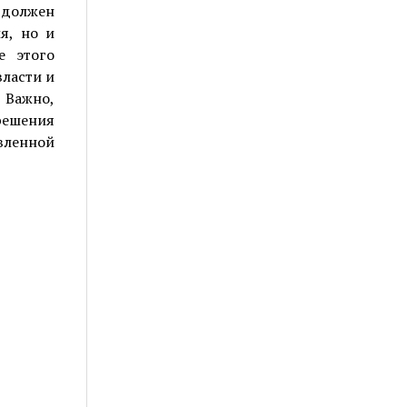
н должен
я, но и
е этого
власти и
 Важно,
решения
вленной