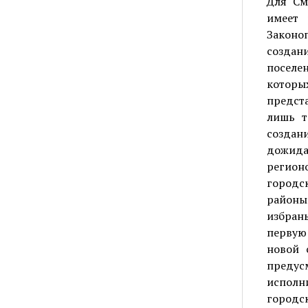
Для См
имеет 
Законо
создан
поселе
котор
предст
лишь т
создан
дожида
регион
городс
районы
избран
первую
новой 
предус
исполн
городск