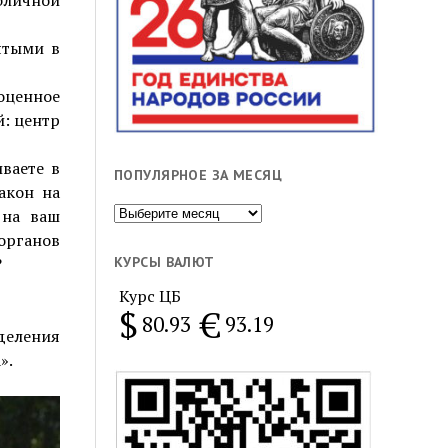
ятыми в
оценное
й: центр
ваете в
ПОПУЛЯРНОЕ ЗА МЕСЯЦ
акон на
Популярное
 на ваш
за
органов
месяц
?
КУРСЫ ВАЛЮТ
Курс ЦБ
$
€
80.93
93.19
еления
».