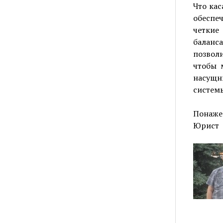
Что кас
обеспе
четкие
баланса
позвол
чтобы 
насущн
систем
Понаже
Юрист