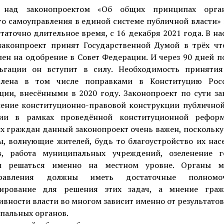
 над законопроектом «Об общих принципах орга
о самоуправления в единой системе публичной власти»
таточно длительное время, с 16 декабря 2021 года. В н
законпроект принят Государственной Думой в трёх чт
ен на одобрение в Совет Федерации. И через 90 дней п
ьгации он вступит в силу. Необходимость принятия
влена в том числе поправками в Конституцию Рос
ции, внесёнными в 2020 году. Законопроект по сути за
ение конституционно-правовой конструкции публичной
ии в рамках проведённой конституционной рефор
х граждан данный законопроект очень важен, поскольку
ы, волнующие жителей, будь то благоустройство их нас
в, работа муниципальных учреждений, озеленение г
 решаться именно на местном уровне. Органы м
правления должны иметь достаточные полном
ирование для решения этих задач, а мнение гра
вности власти во многом зависит именно от результато
пальных органов.