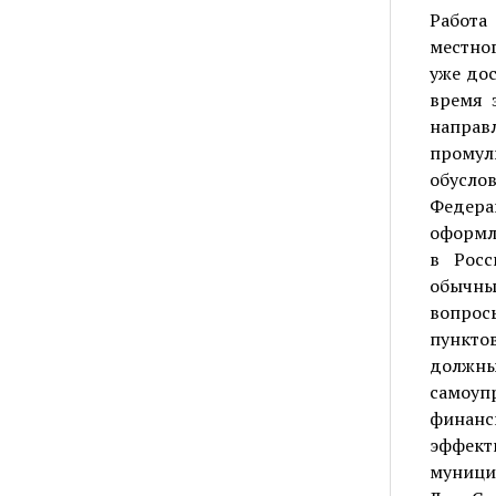
Работа
местног
уже дос
время 
направл
промул
обусло
Федера
оформл
в Росс
обычны
вопрос
пункто
должны
самоу
финанс
эффекти
муници