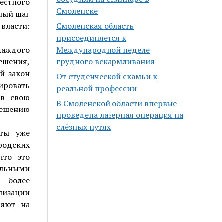
естного
Смоленске
жный шаг
власти:
Смоленская область
присоединяется к
каждого
Международной неделе
ешения,
грудного вскармливания
й закон
От студенческой скамьи к
ровать
реальной профессии
 в свою
В Смоленской области впервые
решению
проведена лазерная операция на
слёзных путях
еты уже
родских
что это
льными
о более
лизации
ияют на