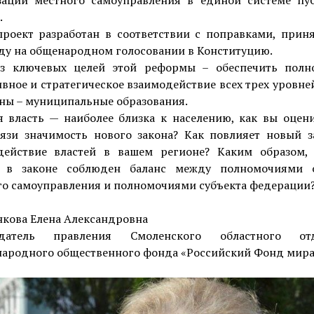
.
проект разработан в соответствии с поправками, прин
ду на общенародном голосовании в Конституцию.
з ключевых целей этой реформы – обеспечить полн
вное и стратегическое взаимодействие всех трех уровне
ны – муниципальные образования.
я власть — наиболее близка к населению, как вы оцени
вязи значимость нового закона? Как повлияет новый з
действие властей в вашем регионе? Каким образом,
, в законе соблюден баланс между полномочиями 
го самоуправления и полномочиями субъекта федерации
нкова Елена Александровна
едатель правления Смоленского областного отд
ародного общественного фонда «Российский Фонд мира