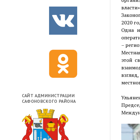
власти»
Законо
2020 го
Одна и
операти
– регио
Местна
этой с
взаимо
взгляд
местно
САЙТ АДМИНИСТРАЦИИ
Ульяне
САФОНОВСКОГО РАЙОНА
Предс
Междун