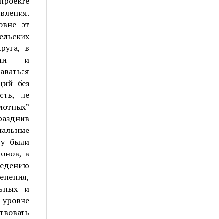
проекте
вления.
овне от
ельских
руга, в
ации и
аваться
ций без
сть, не
лотных”
разднив
пальные
ду были
онов, в
ведению
енения,
льных и
 уровне
ствовать