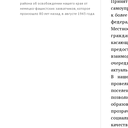
Принят
района об освобождении нашего края от
самоупр
немецко-фашистских захватчиков, которое
произошло 80 лет назад, в августе 1943 года.
к боле
федера
Местно
гражда
касающ
предо
взаимо
очеред
актуаль
В наше
провел
поселе
позво
образо
прозра
социал
качеств