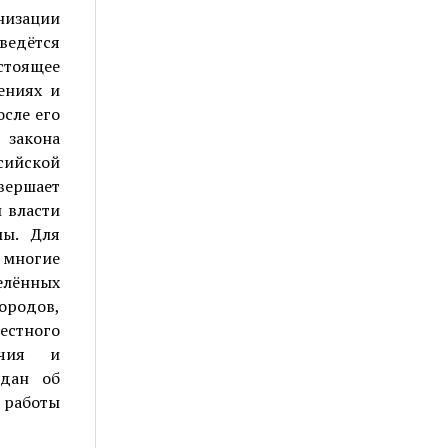
низации
 ведётся
астоящее
ениях и
осле его
 закона
сийской
вершает
 власти
мы. Для
 многие
елённых
ородов,
естного
очия и
ждан об
в работы