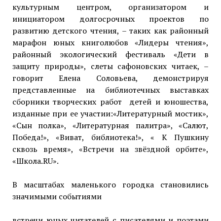
культурным центром, организатором и
инициатором долгосрочных проектов по
развитию детского чтения, – таких как районный
марафон юных книголюбов «Лидеры чтения»,
районный экологический фестиваль «Дети в
защиту природы», слеты сафоновских читаек, –
говорит Елена Соловьева, демонстрируя
представленные на библиотечных выставках
сборники творческих работ детей и юношества,
изданные при ее участии:«Литературный мостик»,
«Сын полка», «Литературная палитра», «Салют,
Победа!», «Виват, библиотека!», « К Пушкину
сквозь время», «Встречи на звёздной орбите»,
«Школа.RU».
В масштабах маленького городка становились
значимыми событиями
встречи юных читателей с писателями и поэтами