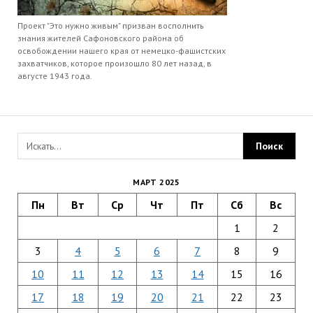
Проект "Это нужно живым" призван восполнить
знания жителей Сафоновского района об
освобождении нашего края от немецко-фашистских
захватчиков, которое произошло 80 лет назад, в
августе 1943 года.
МАРТ 2025
Пн
Вт
Ср
Чт
Пт
Сб
Вс
1
2
3
4
5
6
7
8
9
10
11
12
13
14
15
16
17
18
19
20
21
22
23