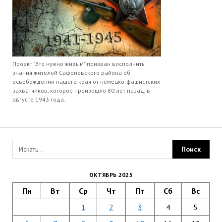
Проект "Это нужно живым" призван восполнить
знания жителей Сафоновского района об
освобождении нашего края от немецко-фашистских
захватчиков, которое произошло 80 лет назад, в
августе 1943 года.
ОКТЯБРЬ 2025
Пн
Вт
Ср
Чт
Пт
Сб
Вс
1
2
3
4
5