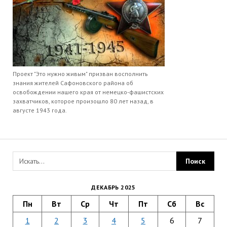
Проект "Это нужно живым" призван восполнить
знания жителей Сафоновского района об
освобождении нашего края от немецко-фашистских
захватчиков, которое произошло 80 лет назад, в
августе 1943 года.
ДЕКАБРЬ 2025
Пн
Вт
Ср
Чт
Пт
Сб
Вс
1
2
3
4
5
6
7