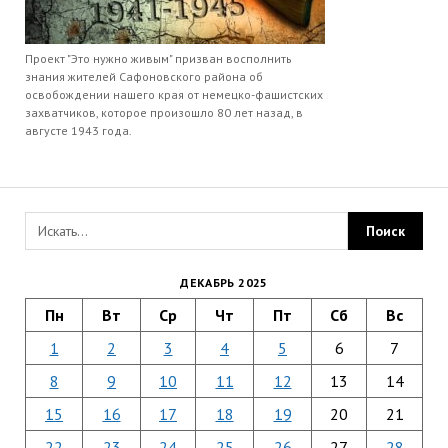
Проект "Это нужно живым" призван восполнить
знания жителей Сафоновского района об
освобождении нашего края от немецко-фашистских
захватчиков, которое произошло 80 лет назад, в
августе 1943 года.
ДЕКАБРЬ 2025
Пн
Вт
Ср
Чт
Пт
Сб
Вс
1
2
3
4
5
6
7
8
9
10
11
12
13
14
15
16
17
18
19
20
21
22
23
24
25
26
27
28