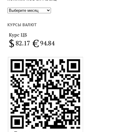
Популярное
за
месяц
КУРСЫ ВАЛЮТ
Курс ЦБ
$
€
82.17
94.84