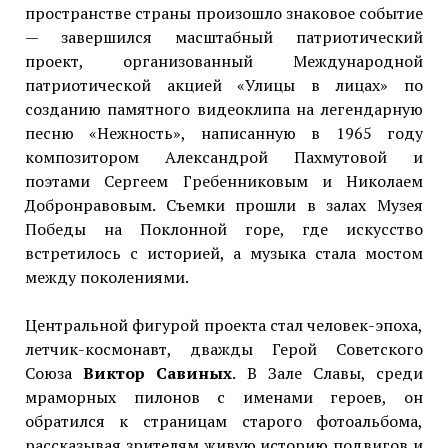
пространстве страны произошло знаковое событие
— завершился масштабный патриотический
проект, организованный Международной
патриотической акцией «Улицы в лицах» по
созданию памятного видеоклипа на легендарную
песню «Нежность», написанную в 1965 году
композитором Александрой Пахмутовой и
поэтами Сергеем Гребенниковым и Николаем
Добронравовым. Съемки прошли в залах Музея
Победы на Поклонной горе, где искусство
встретилось с историей, а музыка стала мостом
между поколениями.
Центральной фигурой проекта стал человек-эпоха,
летчик-космонавт, дважды Герой Советского
Союза
Виктор Савиных
. В Зале Славы, среди
мраморных пилонов с именами героев, он
обратился к страницам старого фотоальбома,
рассказывая зрителям живую историю подвигов и