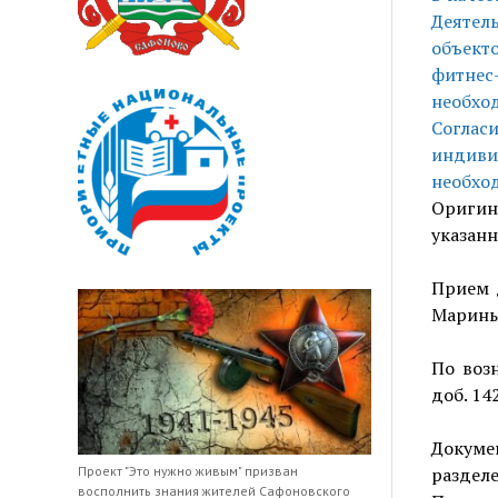
Деятел
объекто
фитнес
необхо
Соглас
индиви
необхо
Оригин
указанн
Прием д
Марины 
По воз
доб. 14
Докуме
Проект "Это нужно живым" призван
раздел
восполнить знания жителей Сафоновского