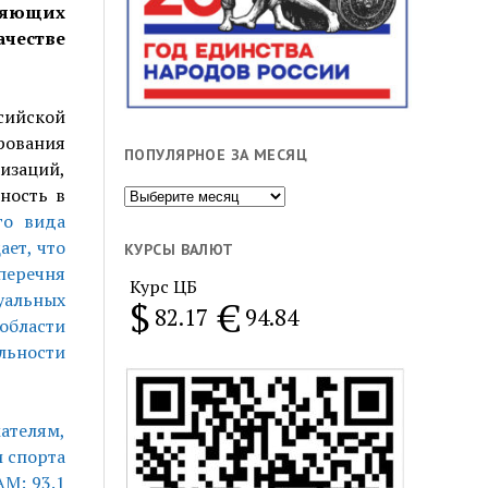
яющих
ачестве
сийской
рования
ПОПУЛЯРНОЕ ЗА МЕСЯЦ
заций,
Популярное
ность в
за
го вида
месяц
ает, что
КУРСЫ ВАЛЮТ
перечня
Курс ЦБ
альных
$
€
82.17
94.84
бласти
ельности
елям,
и спорта
М: 93.1