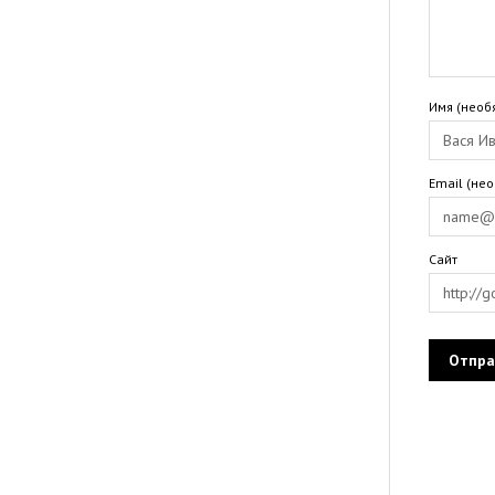
Имя (необ
Email (не
Сайт