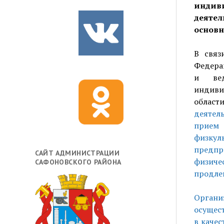
инди
деятел
основн
В связ
Федера
и вед
индиви
област
деятель
прием 
физку
предп
САЙТ АДМИНИСТРАЦИИ
физичес
САФОНОВСКОГО РАЙОНА
продлен
Орга
осущест
в каче