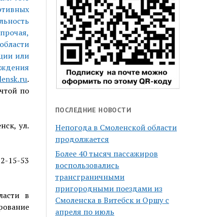
ртивных
ельность
прочая,
области
ции или
рждения
ensk.ru
.
чтой по
ПОСЛЕДНИЕ НОВОСТИ
нск, ул.
Непогода в Смоленской области
продолжается
Более 40 тысяч пассажиров
2-15-53
воспользовались
трансграничными
пригородными поездами из
ласти в
Смоленска в Витебск и Оршу с
рование
апреля по июль