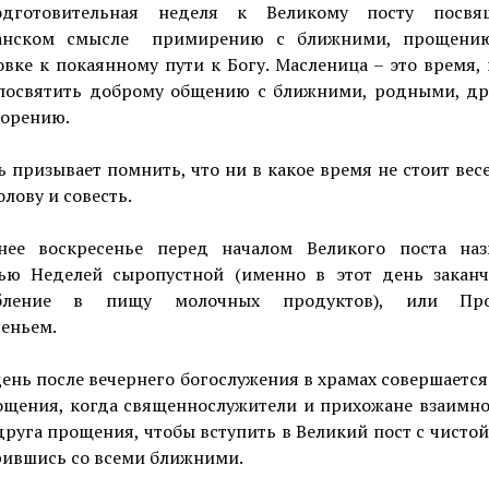
одготовительная неделя к Великому посту посвя
анском смысле примирению с ближними, прощени
вке к покаянному пути к Богу. Масленица – это время,
посвятить доброму общению с ближними, родными, др
ворению.
 призывает помнить, что ни в какое время не стоит вес
олову и совесть.
нее воскресенье перед началом Великого поста наз
ью Неделей сыропустной (именно в этот день заканч
ебление в пищу молочных продуктов), или Пр
еньем.
день после вечернего богослужения в храмах совершаетс
ощения, когда священнослужители и прихожане взаимно
друга прощения, чтобы вступить в Великий пост с чисто
ившись со всеми ближними.