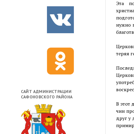
Эта п
христи
подгото
нужно 
благот
Церковь
теряя г
Послед
Церков
употр
воскрес
САЙТ АДМИНИСТРАЦИИ
САФОНОВСКОГО РАЙОНА
В этот 
чин пр
друг у 
примир