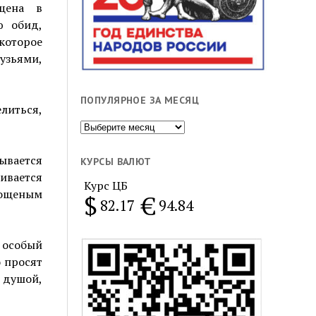
щена в
ю обид,
 которое
узьями,
ПОПУЛЯРНОЕ ЗА МЕСЯЦ
елиться,
Популярное
за
ывается
месяц
КУРСЫ ВАЛЮТ
ивается
Курс ЦБ
ощеным
$
€
82.17
94.84
я особый
 просят
й душой,