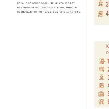
района об освобождении нашего края от
немецко-фашистских захватчиков, которое
произошло 80 лет назад, в августе 1943 года.