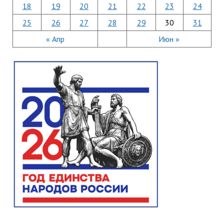
18
19
20
21
22
23
24
25
26
27
28
29
30
31
« Апр
Июн »