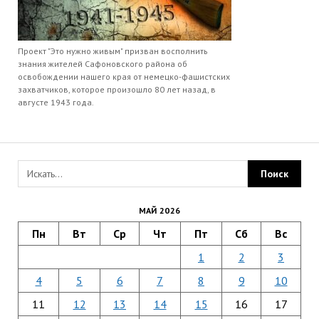
Проект "Это нужно живым" призван восполнить
знания жителей Сафоновского района об
освобождении нашего края от немецко-фашистских
захватчиков, которое произошло 80 лет назад, в
августе 1943 года.
МАЙ 2026
Пн
Вт
Ср
Чт
Пт
Сб
Вс
1
2
3
4
5
6
7
8
9
10
11
12
13
14
15
16
17