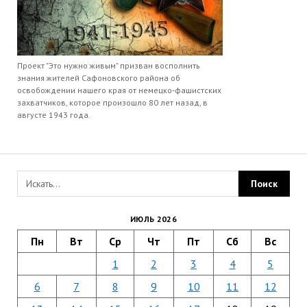
Проект "Это нужно живым" призван восполнить
знания жителей Сафоновского района об
освобождении нашего края от немецко-фашистских
захватчиков, которое произошло 80 лет назад, в
августе 1943 года.
ИЮЛЬ 2026
Пн
Вт
Ср
Чт
Пт
Сб
Вс
1
2
3
4
5
6
7
8
9
10
11
12