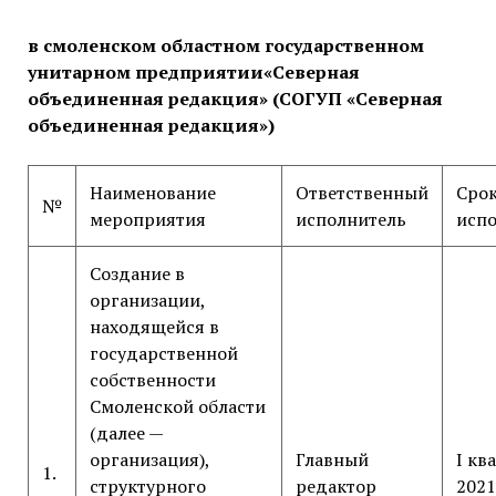
в смоленском областном государственном
унитарном предприятии«Северная
объединенная редакция» (СОГУП «Северная
объединенная редакция»)
Наименование
Ответственный
Сро
№
мероприятия
исполнитель
исп
Создание в
организации,
находящейся в
государственной
собственности
Смоленской области
(далее —
организация),
Главный
I кв
1.
структурного
редактор
2021