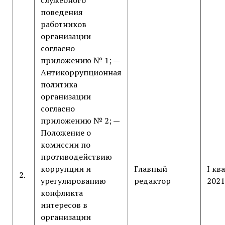
служебного
поведения
работников
организации
согласно
приложению № 1; —
Антикоррупционная
политика
организации
согласно
приложению № 2; —
Положение о
комиссии по
противодействию
коррупции и
Главный
I кв
2.
урегулированию
редактор
2021
конфликта
интересов в
организации