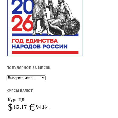
ПОПУЛЯРНОЕ ЗА МЕСЯЦ
Популярное
за
месяц
КУРСЫ ВАЛЮТ
Курс ЦБ
$
€
82.17
94.84