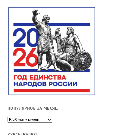
ПОПУЛЯРНОЕ ЗА МЕСЯЦ
Популярное
за
месяц
КУРСЫ ВАЛЮТ