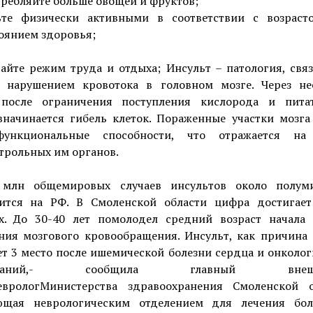
ребляйте больше овощей и фруктов;
ьте физически активными в соответствии с возраст
оянием здоровья;
айте режим труда и отдыха; Инсульт – патология, связ
 нарушением кровотока в головном мозге. Через не
после ограничения поступления кислорода и пита
вначинается гибель клеток. Пораженные участки мозга
ункциональные способности, что отражается на
трольных им органов.
млн общемировых случаев инсультов около полум
ится на РФ. В Смоленской области цифра достигает
х. До 30-40 лет помолодел средний возраст начала 
ния мозгового кровообращения. Инсульт, как причина 
т 3 место после ишемической болезни сердца и онколо
леваний,- сообщила главный внешт
еврологМинистерства здравоохранения Смоленской о
ющая неврологическим отделением для лечения бо