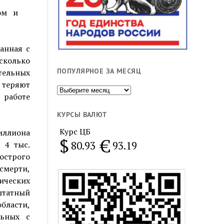
ом и
анная с
сколько
ПОПУЛЯРНОЕ ЗА МЕСЯЦ
тельных
 теряют
Популярное
 работе
за
месяц
КУРСЫ ВАЛЮТ
Курс ЦБ
иллиона
$
€
80.93
93.19
 4 тыс.
острого
смерти,
гических
атный
бласти,
льных с