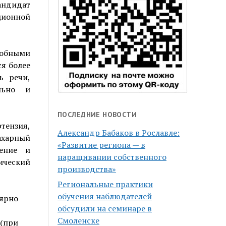
ндидат
ионной
обными
ся более
ь речи,
ально и
ПОСЛЕДНИЕ НОВОСТИ
ензия,
Александр Бабаков в Рославле:
ахарный
«Развитие региона — в
рение и
наращивании собственного
нический
производства»
Региональные практики
обучения наблюдателей
ярно
обсудили на семинаре в
Смоленске
(при