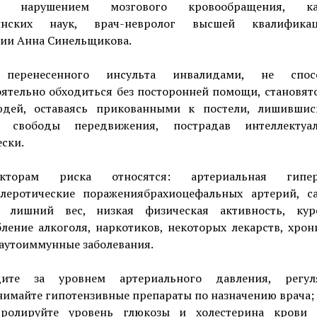
м нарушением мозгового кровообращения, ка
инских наук, врач-невролог высшей квалификац
рии Анна Синельщикова.
 перенесенного инсульта инвалидами, не спос
ятельно обходиться без посторонней помощи, становят
дей, оставаясь прикованными к постели, лишившис
, свободы передвижения, пострадав интеллекту
ски.
торам риска относятся: артериальная гиперт
клеротические поражениябрахиоцефальных артерий, с
, лишний вес, низкая физическая активность, ку
ление алкоголя, наркотиков, некоторых лекарств, хро
 аутоиммунные заболевания.
дите за уровнем артериального давления, регул
имайте гипотензивные препараты по назначению врача;
тролируйте уровень глюкозы и холестерина крови 