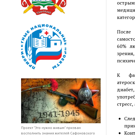
остры
медиц
катего
После
самосто
60% лю
зрения
психиче
К фак
атерос
диабет
употреб
стресс,
Сле
прин
Проект "Это нужно живым" призван
Кон
восполнить знания жителей Сафоновского