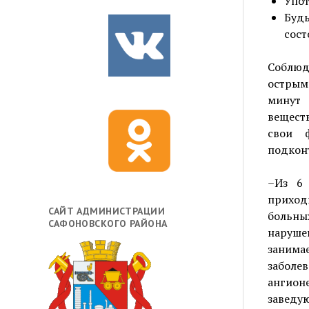
Упот
Буд
сост
Соблюд
острым
минут 
вещест
свои ф
подкон
–Из 6 
приход
САЙТ АДМИНИСТРАЦИИ
больны
САФОНОВСКОГО РАЙОНА
наруше
занимае
забо
ангион
заведу