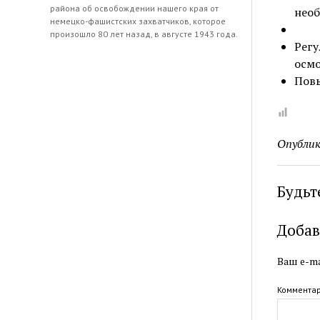
района об освобождении нашего края от
необ
немецко-фашистских захватчиков, которое
произошло 80 лет назад, в августе 1943 года.
Рег
осмо
Повы
Опублик
Будьт
Добав
Ваш e-ma
Коммента