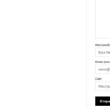
Имя (необ
Email (не
Сайт