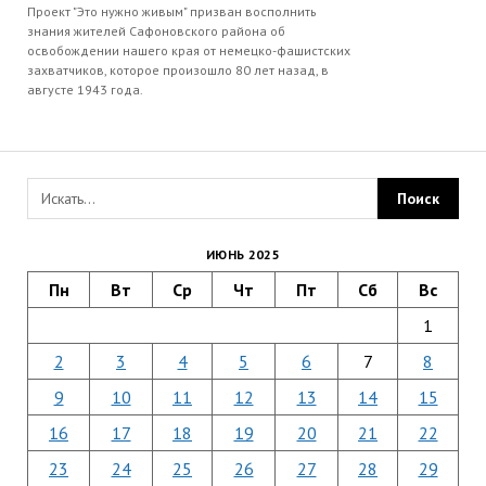
Проект "Это нужно живым" призван восполнить
знания жителей Сафоновского района об
освобождении нашего края от немецко-фашистских
захватчиков, которое произошло 80 лет назад, в
августе 1943 года.
ИЮНЬ 2025
Пн
Вт
Ср
Чт
Пт
Сб
Вс
1
2
3
4
5
6
7
8
9
10
11
12
13
14
15
16
17
18
19
20
21
22
23
24
25
26
27
28
29