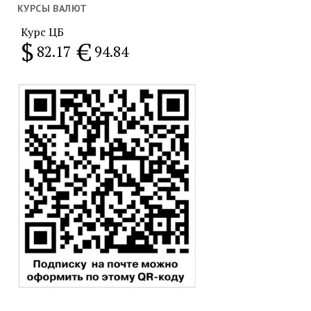
месяц
КУРСЫ ВАЛЮТ
Курс ЦБ
$
€
82.17
94.84