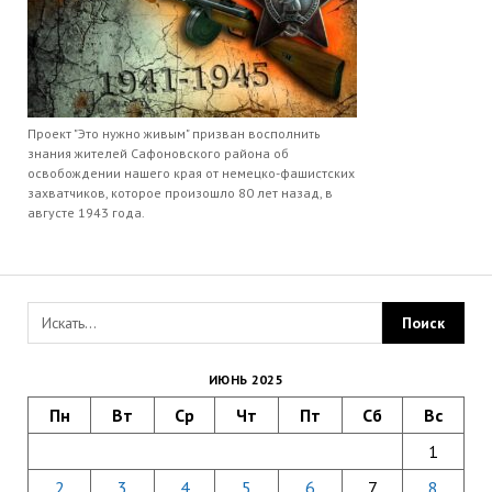
Проект "Это нужно живым" призван восполнить
знания жителей Сафоновского района об
освобождении нашего края от немецко-фашистских
захватчиков, которое произошло 80 лет назад, в
августе 1943 года.
ИЮНЬ 2025
Пн
Вт
Ср
Чт
Пт
Сб
Вс
1
2
3
4
5
6
7
8