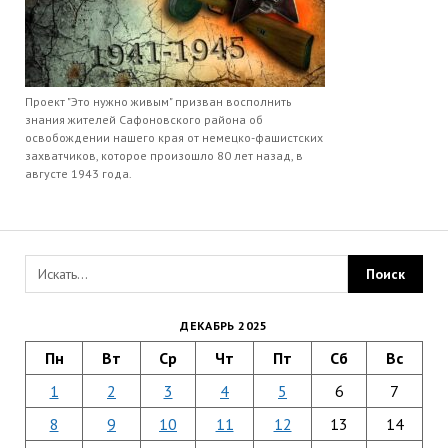
Проект "Это нужно живым" призван восполнить
знания жителей Сафоновского района об
освобождении нашего края от немецко-фашистских
захватчиков, которое произошло 80 лет назад, в
августе 1943 года.
ДЕКАБРЬ 2025
Пн
Вт
Ср
Чт
Пт
Сб
Вс
1
2
3
4
5
6
7
8
9
10
11
12
13
14