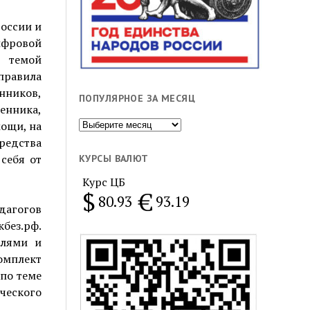
оссии и
фровой
 темой
правила
нников,
ПОПУЛЯРНОЕ ЗА МЕСЯЦ
шенника,
Популярное
мощи, на
за
редства
месяц
себя от
КУРСЫ ВАЛЮТ
Курс ЦБ
$
€
80.93
93.19
дагогов
без.рф.
елями и
омплект
 по теме
ческого