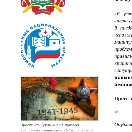
«
В усл
часто с
В пред
исполь
манипул
проблем
правил
критич
ситуац
повы
безопа
Пресс-
Опублик
Проект "Это нужно живым" призван
восполнить знания жителей Сафоновского