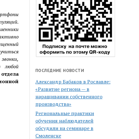
артфоны
пуляций.
шенники
активно
вященный
аучиться
звонки,
в любой
ПОСЛЕДНИЕ НОВОСТИ
отдела
онной
Александр Бабаков в Рославле:
«Развитие региона — в
наращивании собственного
производства»
Региональные практики
обучения наблюдателей
обсудили на семинаре в
Смоленске