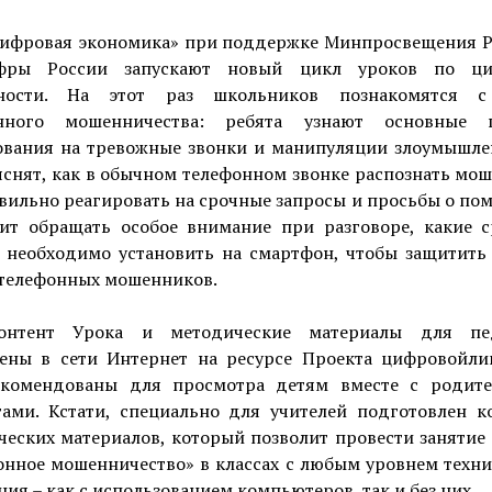
ифровая экономика» при поддержке Минпросвещения Р
фры России запускают новый цикл уроков по ци
тности. На этот раз школьников познакомятся с
нного мошенничества: ребята узнают основные 
ования на тревожные звонки и манипуляции злоумышле
снят, как в обычном телефонном звонке распознать мо
вильно реагировать на срочные запросы и просьбы о по
оит обращать особое внимание при разговоре, какие с
 необходимо установить на смартфон, чтобы защитить 
 телефонных мошенников.
онтент Урока и методические материалы для пе
ены в сети Интернет на ресурсе Проекта цифровойлик
комендованы для просмотра детям вместе с родит
гами. Кстати, специально для учителей подготовлен к
еских материалов, который позволит провести занятие
онное мошенничество» в классах с любым уровнем техни
ия – как с использованием компьютеров, так и без них.