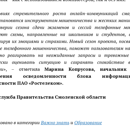
овиях стремительного роста онлайн-коммуникаций см
тановятся инструментом мошенничества и жестких мани
дверии сезона сдачи экзаменов и сессий телефонные мо
зуют схемы, направленные на школьников и студентов, 
ируя их эмоциями и страхами. Новый сезон проекта, пос
е телефонного мошенничества, поможет пользователям н
ьно реагировать на неожиданные запросы и тревожные 
ески оценивать ситуацию и сохранять спокойствие 
ии
», – отметила
Марина Копрусова, начальник 
шения осведомленности блока информаци
сности ПАО «Ростелеком».
служба Правительства Смоленской области
овано в категории
Важно знать
и
Образование