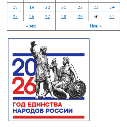
18
19
20
21
22
23
24
25
26
27
28
29
30
31
« Апр
Июн »