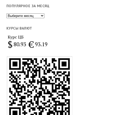
ПОПУЛЯРНОЕ ЗА МЕСЯЦ
Популярное
за
месяц
КУРСЫ ВАЛЮТ
Курс ЦБ
$
€
80.93
93.19