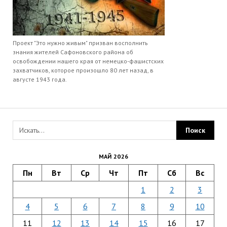
Проект "Это нужно живым" призван восполнить
знания жителей Сафоновского района об
освобождении нашего края от немецко-фашистских
захватчиков, которое произошло 80 лет назад, в
августе 1943 года.
МАЙ 2026
Пн
Вт
Ср
Чт
Пт
Сб
Вс
1
2
3
4
5
6
7
8
9
10
11
12
13
14
15
16
17