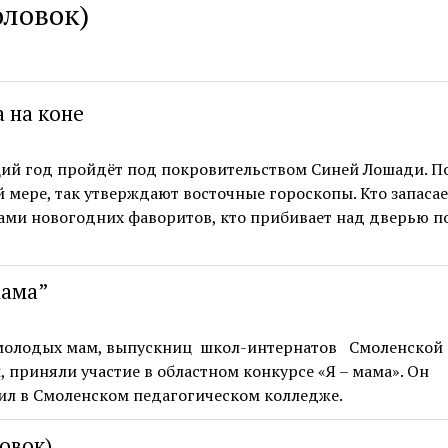
оловок)
а на коне
ий год пройдёт под покровительством Синей Лошади. П
 мере, так утверждают восточные гороскопы. Кто запасае
ами новогодних фаворитов, кто прибивает над дверью 
мама”
молодых мам, выпускниц школ-интернатов Смоленской
, приняли участие в областном конкурсе «Я – мама». Он
ил в Смоленском педагогическом колледже.
ловок)