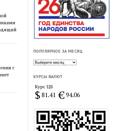
ной
дниками
ходящий
ПОПУЛЯРНОЕ ЗА МЕСЯЦ
Популярное
ения с
за
анет
месяц
КУРСЫ ВАЛЮТ
Курс ЦБ
$
€
81.41
94.06