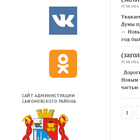
07.08.2026
Уважае
Думы п
— Новы
год бы
(заго
07.08.2026
Дороги
Новым 
частью 
САЙТ АДМИНИСТРАЦИИ
САФОНОВСКОГО РАЙОНА
Навиг
1
по
запис