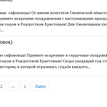
мые сафоновцы! От имени депутатов Смоленской област
римите искренние поздравления с наступающими праз
м годом и Рождеством Христовым! Для Смоленщины у
л…
ловок)
е сафоновцы! Примите искренние и сердечные поздравл
годом и Рождеством Христовым! Скоро уходящий год ст
истории, в которой отразилась судьба каждого…
ация
2
…
5
Далее
ям