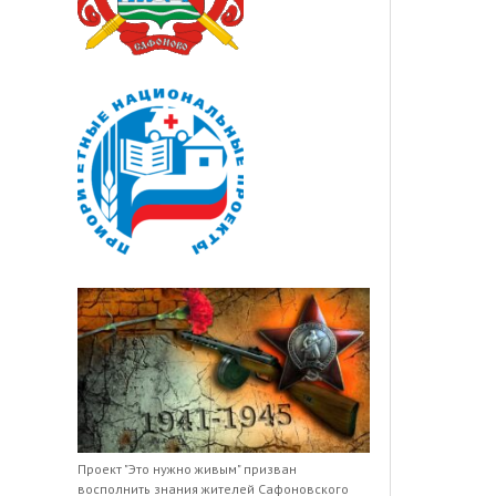
Проект "Это нужно живым" призван
восполнить знания жителей Сафоновского