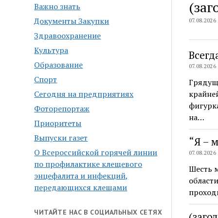
(заг
Важно знать
Документы Закупки
07.08.2026
Здравоохранение
Культура
Всегд
Образование
07.08.2026
Спорт
Грядущ
Сегодня на предприятиях
крайней
фигурк
Фоторепортаж
на…
Приоритеты
Выпуски газет
“Я – 
О Всероссийской горячей линии
07.08.2026
по профилактике клещевого
Шесть 
энцефалита и инфекций,
области
передающихся клещами
проход
ЧИТАЙТЕ НАС В СОЦИАЛЬНЫХ СЕТЯХ
(заго