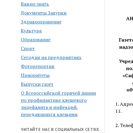
Важно знать
Документы Закупки
АН
Здравоохранение
Культура
Образование
Газет
надз
Спорт
Сегодня на предприятиях
Учре
Фоторепортаж
по
Приоритеты
«Са
Выпуски газет
об
О Всероссийской горячей линии
по профилактике клещевого
1. Адре
энцефалита и инфекций,
11.
передающихся клещами
2. Теле
ЧИТАЙТЕ НАС В СОЦИАЛЬНЫХ СЕТЯХ