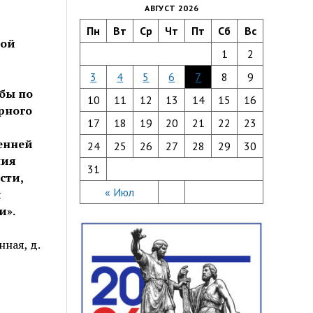
АВГУСТ 2026
Пн
Вт
Ср
Чт
Пт
Сб
Вс
вой
1
2
3
4
5
6
7
8
9
жбы по
10
11
12
13
14
15
16
рного
17
18
19
20
21
22
23
енней
24
25
26
27
28
29
30
ния
31
сти,
« Июл
я
и».
нная, д.