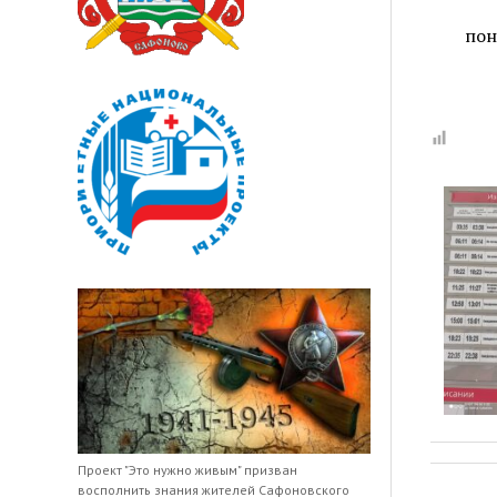
пон
Проект "Это нужно живым" призван
восполнить знания жителей Сафоновского