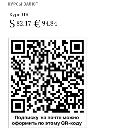
месяц
КУРСЫ ВАЛЮТ
Курс ЦБ
$
€
82.17
94.84