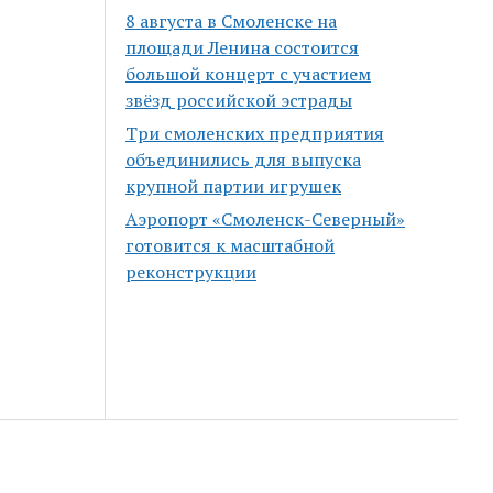
8 августа в Смоленске на
площади Ленина состоится
большой концерт с участием
звёзд российской эстрады
Три смоленских предприятия
объединились для выпуска
крупной партии игрушек
Аэропорт «Смоленск-Северный»
готовится к масштабной
реконструкции
Scroll