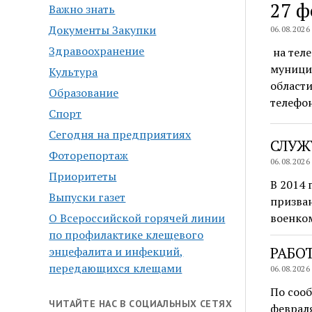
27 ф
Важно знать
Документы Закупки
06.08.2026
Здравоохранение
на теле
муници
Культура
области
Образование
телефо
Спорт
Сегодня на предприятиях
СЛУЖ
Фоторепортаж
06.08.2026
Приоритеты
В 2014
Выпуски газет
призван
О Всероссийской горячей линии
военком
по профилактике клещевого
РАБО
энцефалита и инфекций,
передающихся клещами
06.08.2026
По сооб
ЧИТАЙТЕ НАС В СОЦИАЛЬНЫХ СЕТЯХ
феврал