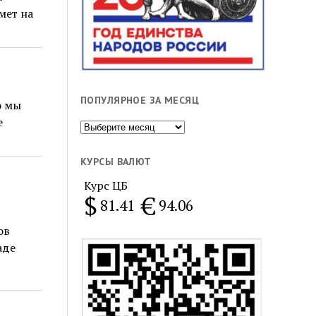
мет на
ПОПУЛЯРНОЕ ЗА МЕСЯЦ
о мы
е
Популярное
за
месяц
КУРСЫ ВАЛЮТ
Курс ЦБ
$
€
81.41
94.06
ов
аде