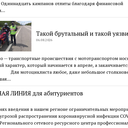
. Одиннадцать кампанов отлиты благодаря финансовой
и…
Такой брутальный и такой уяз
06.08.2026
о — транспортные происшествия с мототранспортом нос
й характер, который начинается в апреле, а заканчиваетс
. Для мотоциклиста любое, даже небольшое столкнове
шая…
АЯ ЛИНИЯ для абитуриентов
виях введения в нашем регионе ограничительных меропр
с угрозой распространения коронавирусной инфекции CO
 Регионального сетевого ресурсного центра профессиона