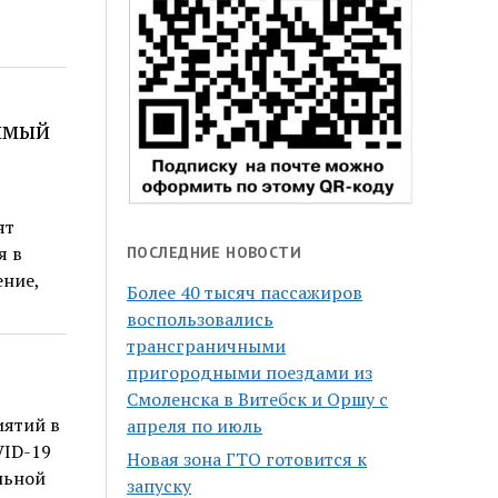
вимый
ят
я в
ПОСЛЕДНИЕ НОВОСТИ
ние,
Более 40 тысяч пассажиров
воспользовались
трансграничными
пригородными поездами из
Смоленска в Витебск и Оршу с
иятий в
апреля по июль
VID-19
Новая зона ГТО готовится к
льной
запуску