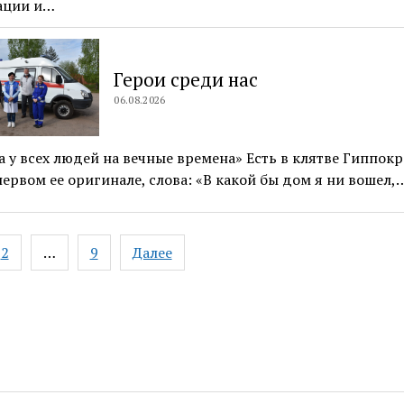
ации и…
Герои среди нас
06.08.2026
а у всех людей на вечные времена» Есть в клятве Гиппокра
ервом ее оригинале, слова: «В какой бы дом я ни вошел,
ация
2
…
9
Далее
ям