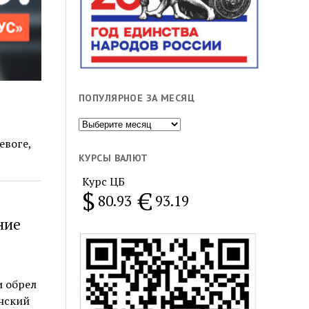
ПОПУЛЯРНОЕ ЗА МЕСЯЦ
Популярное
за
евоге,
месяц
КУРСЫ ВАЛЮТ
Курс ЦБ
$
€
80.93
93.19
ние
и обрел
нский