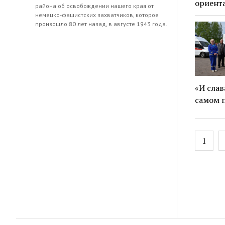
ориент
района об освобождении нашего края от
немецко-фашистских захватчиков, которое
произошло 80 лет назад, в августе 1943 года.
«И слав
самом п
Навиг
1
по
запис