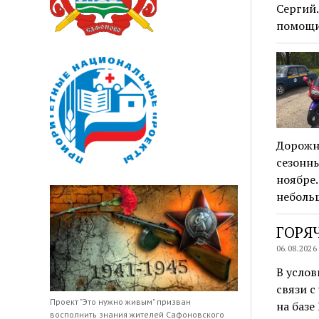
Сергий
помощ
Дорожн
сезонны
ноябре
неболь
ГОРЯЧ
06.08.2026
В усло
связи 
Проект "Это нужно живым" призван
на базе
восполнить знания жителей Сафоновского