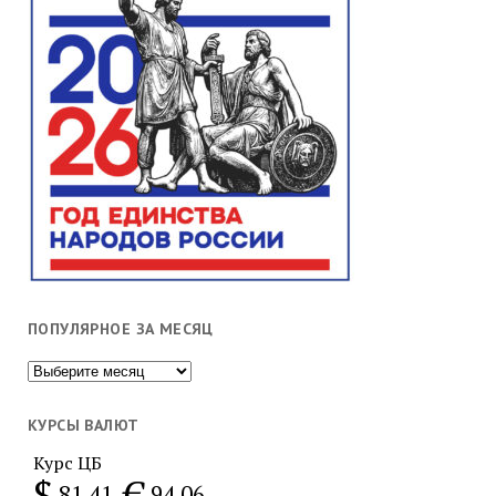
ПОПУЛЯРНОЕ ЗА МЕСЯЦ
Популярное
за
месяц
КУРСЫ ВАЛЮТ
Курс ЦБ
$
€
81.41
94.06