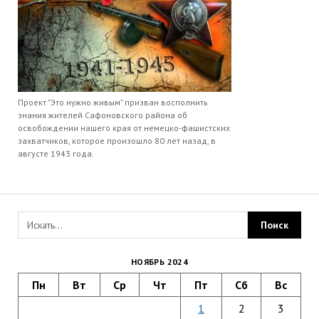
Проект "Это нужно живым" призван восполнить
знания жителей Сафоновского района об
освобождении нашего края от немецко-фашистских
захватчиков, которое произошло 80 лет назад, в
августе 1943 года.
НОЯБРЬ 2024
Пн
Вт
Ср
Чт
Пт
Сб
Вс
1
2
3