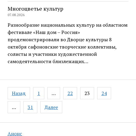
Многоцветье культур
07.08.2026
Разнообразие национальных культур на областном
фестивале «Наш дом – Россия»
продемонстрировали во Дворце культуры 8
октября сафоновские творческие коллективы,
солисты и участники художественной
самодеятельности близлежащих…
Навигация
Назад
1
…
22
23
24
по
записям
…
31
Далее
Анонс