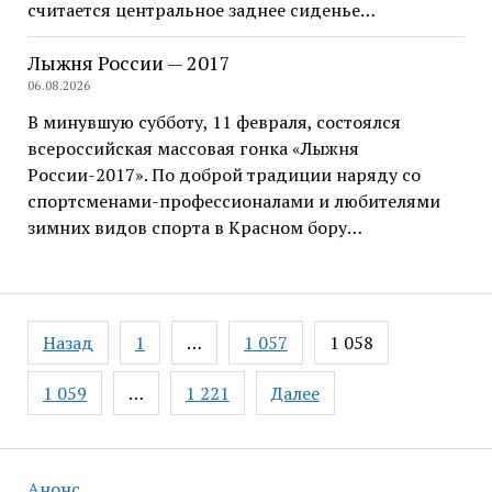
считается центральное заднее сиденье…
Лыжня России — 2017
06.08.2026
В минувшую субботу, 11 февраля, состоялся
всероссийская массовая гонка «Лыжня
России-2017». По доброй традиции наряду со
спортсменами-профессионалами и любителями
зимних видов спорта в Красном бору…
Навигация
Назад
1
…
1 057
1 058
по
записям
1 059
…
1 221
Далее
Анонс