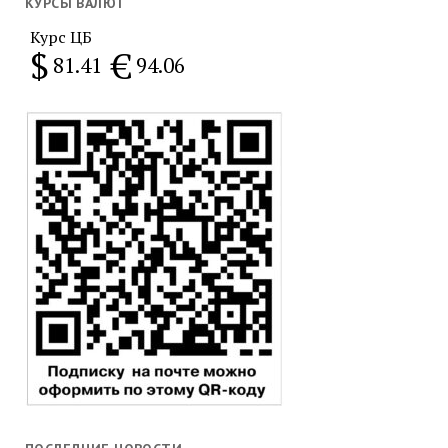
месяц
КУРСЫ ВАЛЮТ
Курс ЦБ
$
€
81.41
94.06