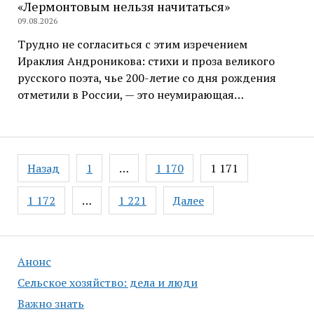
«Лермонтовым нельзя начитаться»
09.08.2026
Трудно не согласиться с этим изречением
Ираклия Андроникова: стихи и проза великого
русского поэта, чье 200-летие со дня рождения
отметили в России, — это неумирающая…
Навигация
Назад
1
…
1 170
1 171
по
записям
1 172
…
1 221
Далее
Анонс
Сельское хозяйство: дела и люди
Важно знать