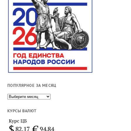
ПОПУЛЯРНОЕ ЗА МЕСЯЦ
Популярное
за
месяц
КУРСЫ ВАЛЮТ
Курс ЦБ
$
€
82.17
94.84