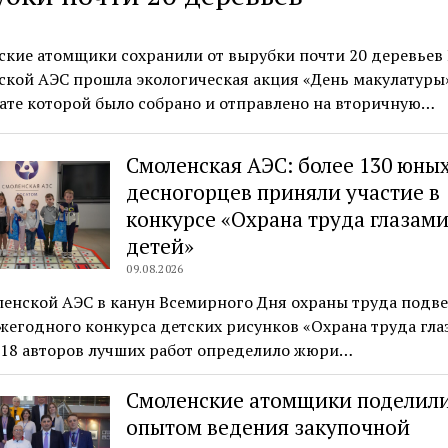
ские атомщики сохранили от вырубки почти 20 деревьев
кой АЭС прошла экологическая акция «День макулатуры»
ате которой было собрано и отправлено на вторичную…
Смоленская АЭС: более 130 юны
десногорцев приняли участие в
конкурсе «Охрана труда глазам
детей»
09.08.2026
ленской АЭС в канун Всемирного Дня охраны труда подв
жегодного конкурса детских рисунков «Охрана труда гла
 18 авторов лучших работ определило жюри…
Смоленские атомщики поделил
опытом ведения закупочной