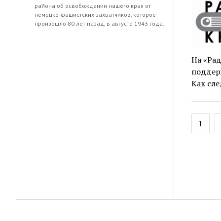
района об освобождении нашего края от
немецко-фашистских захватчиков, которое
произошло 80 лет назад, в августе 1943 года.
На «Рад
поддер
Как сле
Навиг
1
по
запис