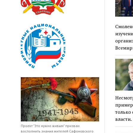
Смолен
изучени
органи
Всемир
Несмот
примеро
только 
власти
Проект "Это нужно живым" призван
восполнить знания жителей Сафоновского