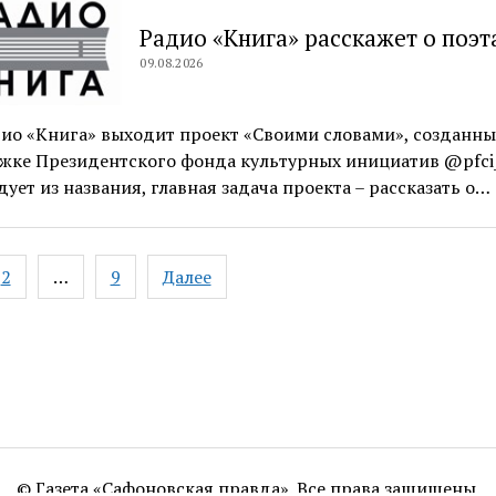
Радио «Книга» расскажет о поэт
09.08.2026
ио «Книга» выходит проект «Своими словами», созданн
жке Президентского фонда культурных инициатив @pfci_
дует из названия, главная задача проекта – рассказать о…
ация
2
…
9
Далее
ям
© Газета «Сафоновская правда». Все права защищены.