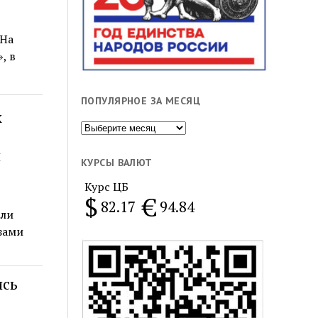
 На
, в
ПОПУЛЯРНОЕ ЗА МЕСЯЦ
х
Популярное
за
и
месяц
КУРСЫ ВАЛЮТ
Курс ЦБ
$
€
82.17
94.84
ели
зами
ись