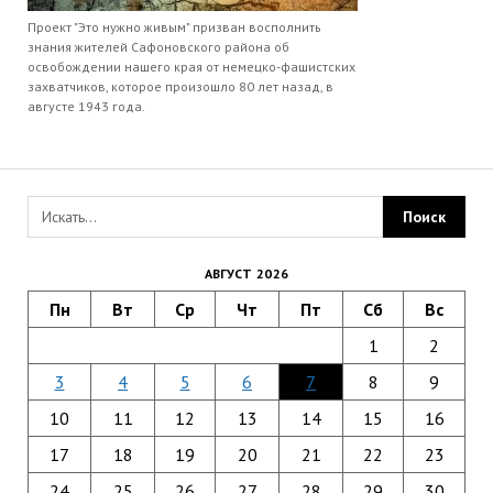
Проект "Это нужно живым" призван восполнить
знания жителей Сафоновского района об
освобождении нашего края от немецко-фашистских
захватчиков, которое произошло 80 лет назад, в
августе 1943 года.
АВГУСТ 2026
Пн
Вт
Ср
Чт
Пт
Сб
Вс
1
2
3
4
5
6
7
8
9
10
11
12
13
14
15
16
17
18
19
20
21
22
23
24
25
26
27
28
29
30