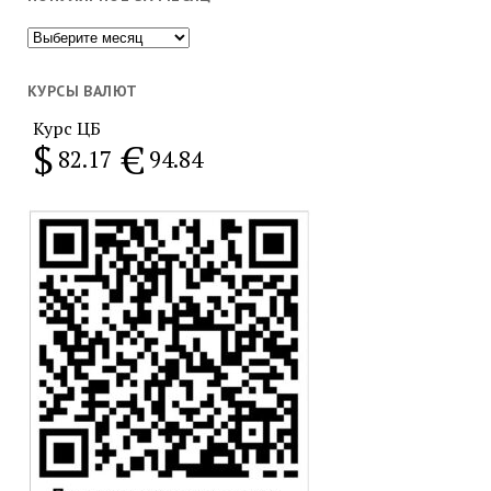
Популярное
за
месяц
КУРСЫ ВАЛЮТ
Курс ЦБ
$
€
82.17
94.84