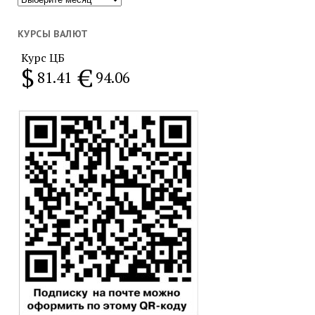
за
месяц
КУРСЫ ВАЛЮТ
Курс ЦБ
$
€
81.41
94.06