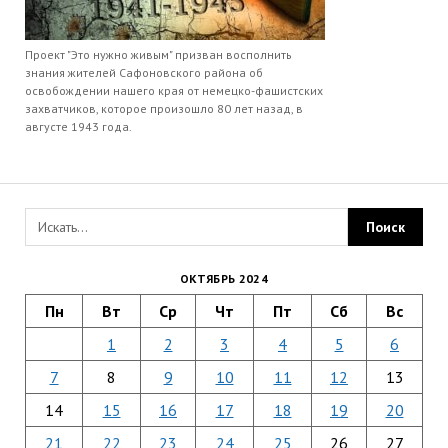
Проект "Это нужно живым" призван восполнить
знания жителей Сафоновского района об
освобождении нашего края от немецко-фашистских
захватчиков, которое произошло 80 лет назад, в
августе 1943 года.
ОКТЯБРЬ 2024
Пн
Вт
Ср
Чт
Пт
Сб
Вс
1
2
3
4
5
6
7
8
9
10
11
12
13
14
15
16
17
18
19
20
21
22
23
24
25
26
27