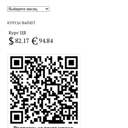
Популярное
за
месяц
КУРСЫ ВАЛЮТ
Курс ЦБ
$
€
82.17
94.84