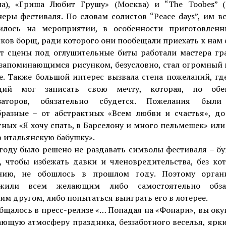
на), «Гриша Любит Грушу» (Москва) и “The Toobes” (
еры фестиваля. По словам солистов “Peace days”, им в
илось на мероприятии, в особенности приготовлен
ков борщ, ради которого они пообещали приехать к нам 
от сцены под оглушительные биты работали мастера гр
запоминающимся рисунком, безусловно, стал огромный 
е. Также большой интерес вызвала стена пожеланий, г
щий мог записать свою мечту, которая, по обе
заторов, обязательно сбудется. Пожелания был
бразные – от абстрактных «Всем любви и счастья», до
ных «Я хочу спать, в Барселону и много пельмешек» или
 итальянскую бабушку».
 году было решено не раздавать символы фестиваля – б
, чтобы избежать давки и членовредительства, без кот
нию, не обошлось в прошлом году. Поэтому орган
ожили всем желающим либо самостоятельно обзав
м другом, либо попытаться выиграть его в лотерее.
бщалось в пресс-релизе «… Попадая на «Фонари», вы оку
ющую атмосферу праздника, беззаботного веселья, ярк