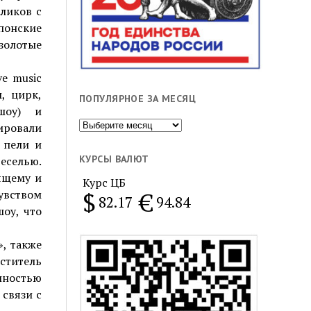
оликов с
понские
золотые
e music
, цирк,
ПОПУЛЯРНОЕ ЗА МЕСЯЦ
-шоу) и
Популярное
рировали
за
 пели и
месяц
КУРСЫ ВАЛЮТ
веселью.
ящему и
Курс ЦБ
$
€
увством
82.17
94.84
шоу, что
, также
ститель
нностью
 связи с