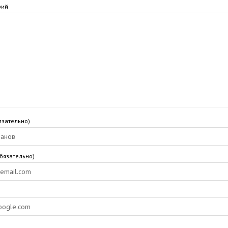
рий
язательно)
обязательно)