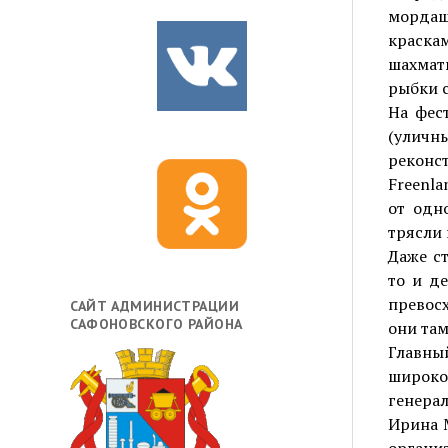
мордашк
краска
шахмат
рыбки 
На фес
(уличн
реконс
Freenla
от одн
трясли 
Даже с
то и д
превосх
САЙТ АДМИНИСТРАЦИИ
САФОНОВСКОГО РАЙОНА
они там
Главны
широко
генера
Ирина М