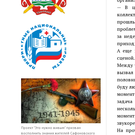
органи
— В це
коллект
прошлы
проблем
за нед
приход
А еще 
сценой.
Между 
вызвал
половни
буду лю
момент 
задача
несколь
момент
звукоре
Проект "Это нужно живым" призван
На прот
восполнить знания жителей Сафоновского