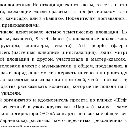
и животных. Не отходя далеко от кассы, то есть от ст
ми, желающие могли сразиться с профессионалом в я
ы, камисадо, или в «Башню». Победителям доставались 
с предсказаниями.
тивале действовало четыре тематических площадки: Liv
ые музыканты), Street dance (танцевальные коллективы
трукторы, жонглеры, силачи), Art people (фаер
ncers (настенная живопись и инсталляция). Толпы миг
ой площадки к другой, участвовали в мастер-классах,
головами вместе с музыкантами, в общем, предавались 
тражи порядка не могли сдержать интереса к происход
ело выглядывали из-за спин зрителей, чтобы потом с ч
одства рассказывать коллегам, которые не попали на 
 увидели.
й организатор и вдохновитель проекта по кличке «Шеф»
 известный в узких кругах как «Царь» (в миру — заме
льного директора ОАО «Авангард» по связям с обществе
арченкова), рассказал нам о пережитых треволнениях в