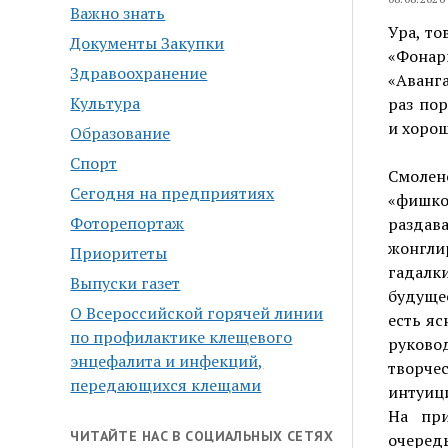
Важно знать
Ура, то
Документы Закупки
«Фонар
Здравоохранение
«Аванг
Культура
раз по
и хорош
Образование
Спорт
Смолен
Сегодня на предприятиях
«фишко
Фоторепортаж
разда
жонгли
Приоритеты
гадалк
Выпуски газет
будуще
О Всероссийской горячей линии
есть яс
по профилактике клещевого
руково
энцефалита и инфекций,
творче
передающихся клещами
интуиц
На при
ЧИТАЙТЕ НАС В СОЦИАЛЬНЫХ СЕТЯХ
очередь