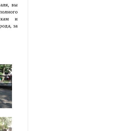
аля, вы
полного
икам и
рода, за