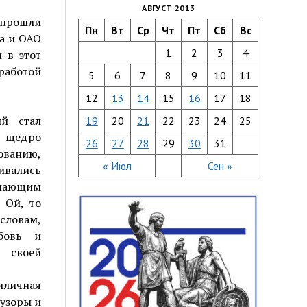
АВГУСТ 2013
е прошли
Пн
Вт
Ср
Чт
Пт
Сб
Вс
а и ОАО
1
2
3
4
 в этот
работой
5
6
7
8
9
10
11
12
13
14
15
16
17
18
ый стал
19
20
21
22
23
24
25
ь щедро
26
27
28
29
30
31
ванию,
« Июл
Сен »
ивались
елающим
 Ой, то
 словам,
юбовь и
я своей
иличная
 узоры и