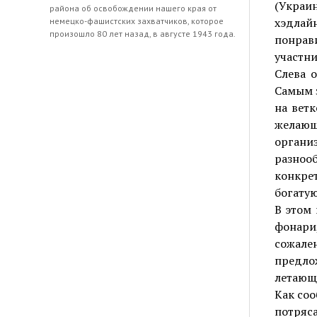
(Украи
района об освобождении нашего края от
хэдлайн
немецко-фашистских захватчиков, которое
произошло 80 лет назад, в августе 1943 года.
понрав
участни
Слева 
Самым 
на ветк
желаю
органи
разноо
конкрет
богатую
В этом
фонари
сожале
предл
летающи
Как соо
потряса