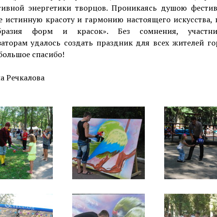
тивной энергетики творцов. Проникаясь душою фестив
е истинную красоту и гармонию настоящего искусства, 
образия форм и красок». Без сомнения, участн
аторам удалось создать праздник для всех жителей го
большое спасибо!
а Речкалова