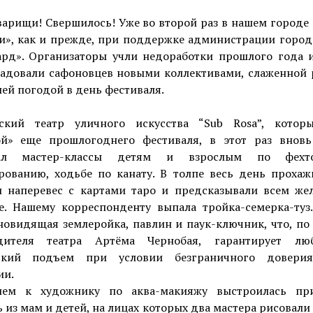
варищи! Свершилось! Уже во второй раз в нашем город
и», как и прежде, при поддержке администрации город
ард». Организаторы учли недоработки прошлого года и
радовали сафоновцев новыми коллективами, слаженной 
ей погодой в день фестиваля.
ский театр уличного искусства “Sub Rosa”, котор
й» еще прошлогоднего фестиваля, в этот раз внов
вал мастер-классы детям и взрослым по фехто
рованию, ходьбе по канату. В толпе весь день прохаж
и наперевес с картами таро и предсказывали всем ж
е. Нашему корреспонденту выпала тройка-семерка-туз.
новидящая землеройка, павлин и паук-ключник, что, по
дителя театра Артёма Чернобая, гарантирует л
ский подъем при условии безграничного довери
ии.
ем к художнику по аква-макияжу выстроилась пр
 из мам и детей, на лицах которых два мастера рисовали