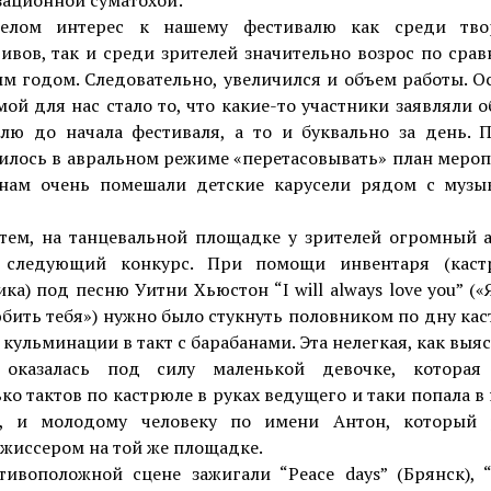
зационной суматохой:
лом интерес к нашему фестивалю как среди тво
ивов, так и среди зрителей значительно возрос по сра
м годом. Следовательно, увеличился и объем работы. О
ой для нас стало то, что какие-то участники заявляли о
елю до начала фестиваля, а то и буквально за день. П
илось в авральном режиме «перетасовывать» план мероп
нам очень помешали детские карусели рядом с музы
тем, на танцевальной площадке у зрителей огромный 
 следующий конкурс. При помощи инвентаря (кас
ка) под песню Уитни Хьюстон “I will always love you” («
бить тебя») нужно было стукнуть половником по дну ка
кульминации в такт с барабанами. Эта нелегкая, как выя
 оказалась под силу маленькой девочке, которая
ко тактов по кастрюле в руках ведущего и таки попала 
, и молодому человеку по имени Антон, который 
жиссером на той же площадке.
ивоположной сцене зажигали “Peace days” (Брянск), “