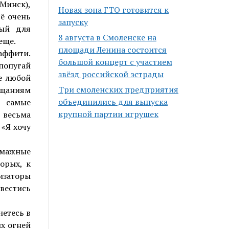
Минск),
Новая зона ГТО готовится к
сё очень
запуску
ный для
8 августа в Смоленске на
еще.
площади Ленина состоится
аффити.
большой концерт с участием
попугай
звёзд российской эстрады
де любой
Три смоленских предприятия
щаниям
объединились для выпуска
и самые
крупной партии игрушек
 весьма
 «Я хочу
умажные
орых, к
изаторы
естись
нетесь в
их огней