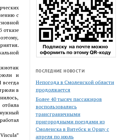
рческих
внению с
сновной
б отказе
оэтому,
риятия.
кальной
ажиотаж
ПОСЛЕДНИЕ НОВОСТИ
трюли и
Непогода в Смоленской области
Я всегда
продолжается
стрюли в
снилось,
Более 40 тысяч пассажиров
 отбила
воспользовались
в нужный
трансграничными
работал
пригородными поездами из
Смоленска в Витебск и Оршу с
Viscula”
апреля по июль