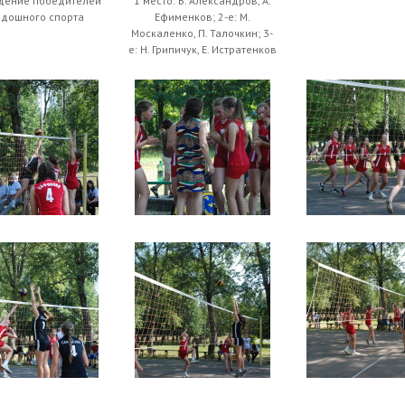
дение победителей
1 место: В. Александров, А.
одошного спорта
Ефименков; 2-е: М.
Москаленко, П. Талочкин; 3-
е: Н. Грипичук, Е. Истратенков