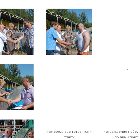
лыжероллеры готовятся к
награждение побе
старту
по арм-спорт