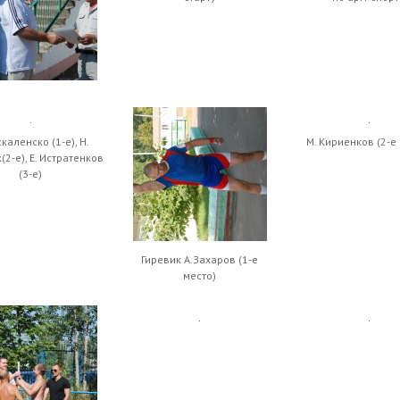
каленско (1-е), Н.
М. Кириенков (2-е
(2-е), Е. Истратенков
(3-е)
Гиревик А.Захаров (1-е
место)