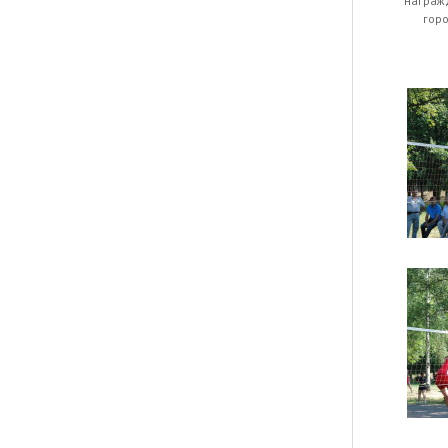
награж
гор