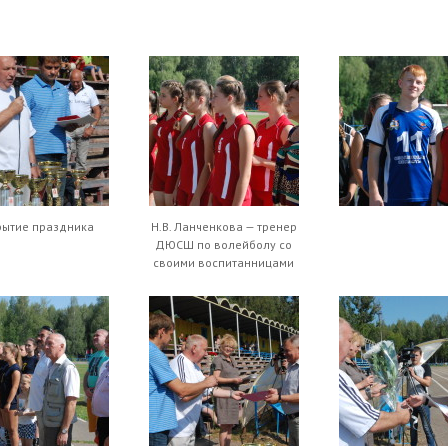
рытие праздника
Н.В. Ланченкова — тренер
ДЮСШ по волейболу со
своими воспитанницами