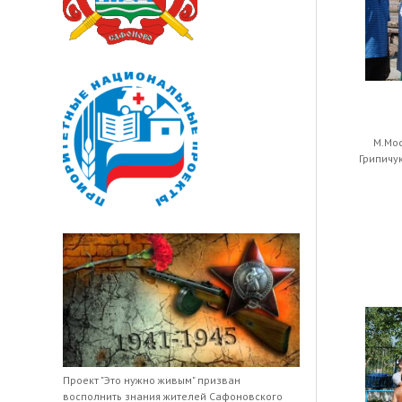
М.Мос
Грипичук
Проект "Это нужно живым" призван
восполнить знания жителей Сафоновского