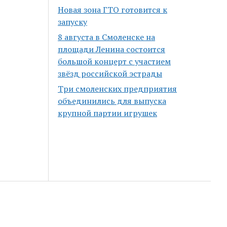
Новая зона ГТО готовится к
запуску
8 августа в Смоленске на
площади Ленина состоится
большой концерт с участием
звёзд российской эстрады
Три смоленских предприятия
объединились для выпуска
крупной партии игрушек
Scroll
to