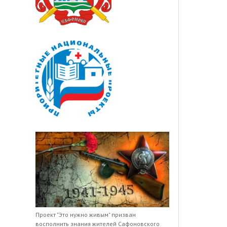
Проект "Это нужно живым" призван
восполнить знания жителей Сафоновского